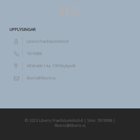
Facebook
Instagram
UPPLÝSINGAR
Liberis Fræðslumiðstöð
7819088
Álfabakki 14a, 109 Reykjavík
liberis@liberis.is
© 2023 Liberis Fræðslumiðstöð | Sími: 7819088 |
liberis@liberis.is