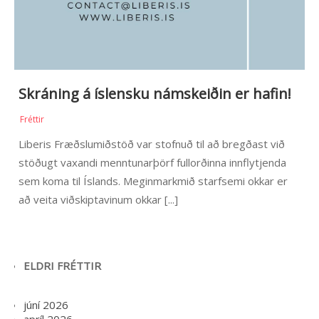
Skráning á íslensku námskeiðin er hafin!
Fréttir
Liberis Fræðslumiðstöð var stofnuð til að bregðast við
stöðugt vaxandi menntunarþörf fullorðinna innflytjenda
sem koma til Íslands. Meginmarkmið starfsemi okkar er
að veita viðskiptavinum okkar [...]
ELDRI FRÉTTIR
júní 2026