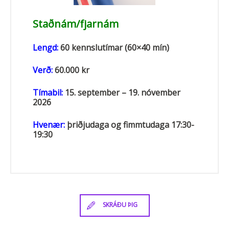
Staðnám/fjarnám
Lengd:
60 kennslutímar (60×40 mín)
Verð:
60.000 kr
Tímabil:
15. september – 19. nóvember
2026
Hvenær:
þriðjudaga og fimmtudaga 17:30-
19:30
SKRÁÐU ÞIG