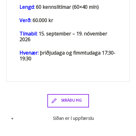
Lengd:
60 kennslitímar (60×40 mín)
Verð:
60.000 kr
Tímabil:
15. september – 19. nóvember
2026
Hvenær:
þriðjudaga og fimmtudaga 17:30-
19:30
SKRÁÐU ÞIG
Síðan er í uppfærslu