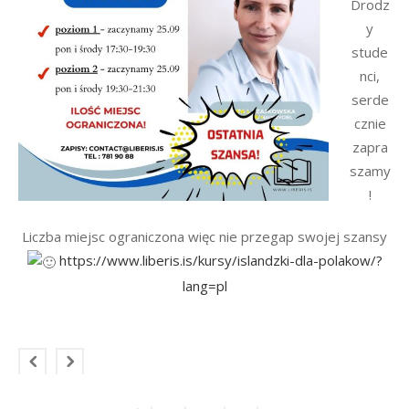
Drodz
y
stude
nci,
serde
cznie
zapra
szamy
!
Liczba miejsc ograniczona więc nie przegap swojej szansy
https://www.liberis.is/kursy/islandzki-dla-polakow/?
lang=pl